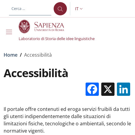
Salta al contenuto principale
Skip to footer content
IT
SELETTORE LINGUA: CURREN
Laboratorio di Storia delle idee linguistiche
Briciole di pane
Home
/
Accessibilità
Accessibilità
Facebo
X
Il portale offre contenuti ed eroga servizi fruibili da tutti
gli utenti indipendentemente dalle situazioni di
limitazioni fisiche, tecnologiche o ambientali, secondo le
normative vigenti.