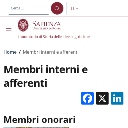
Salta al contenuto principale
Skip to footer content
IT
SELETTORE LINGUA: CURREN
Laboratorio di Storia delle idee linguistiche
Briciole di pane
Home
/
Membri interni e afferenti
Membri interni e
afferenti
Facebo
X
Membri onorari